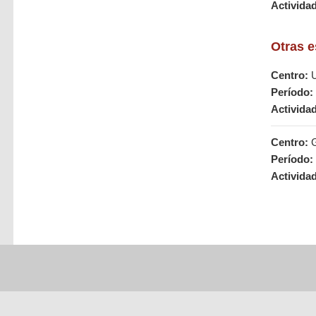
Activida
Otras e
Centro:
U
Período:
Activida
Centro:
G
Período:
Activida