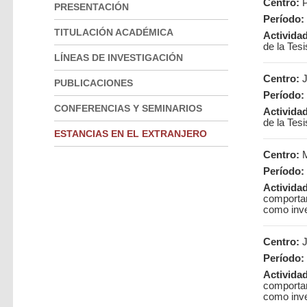
Centro:
P
PRESENTACIÓN
Período:
TITULACIÓN ACADÉMICA
Activida
de la Tesi
LÍNEAS DE INVESTIGACIÓN
Centro:
J
PUBLICACIONES
Período:
CONFERENCIAS Y SEMINARIOS
Activida
de la Tesi
ESTANCIAS EN EL EXTRANJERO
Centro:
M
Período:
Activida
comportam
como inve
Centro:
J
Período:
Activida
comportam
como inve